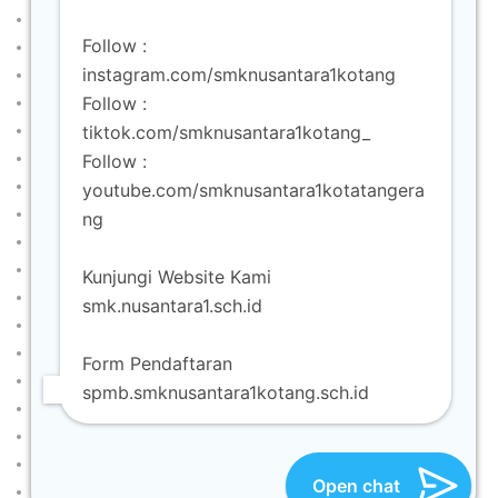
Akuntansi dan Keuangan Lembaga
Follow :
Animasi
instagram.com/smknusantara1kotang
Berita
Follow :
Desain Komunikasi Visual
tiktok.com/smknusantara1kotang_
Formulir Pendaftaran
Gallery
Follow :
Info SPMB
youtube.com/smknusantara1kotatangera
Kontak
ng
Lowongan Pekerjaan SMK Nusantara 1 Kota Tangerang
Manajemen Perkantoran dan Layanan Bisnis (MPLB)
Kunjungi Website Kami
Produksi Siaran dan Program Televisi (Broadcast)
smk.nusantara1.sch.id
Profil
Program Keahlian
Form Pendaftaran
Rekayasa Perangkat Lunak
spmb.smknusantara1kotang.sch.id
Struktur Organisasi
Teknik Komputer dan Jaringan
Video
Open chat
VISI & MISI BKK