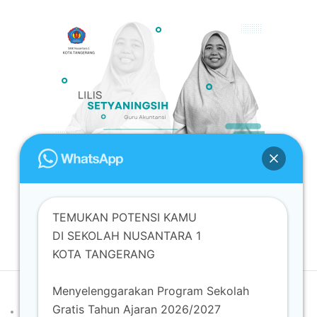
LILIS SETYANINGSIH, S.E
Kepala Program Keahlian Akutantsi dan
TEMUKAN POTENSI KAMU
Keuangan Lembaga
DI SEKOLAH NUSANTARA 1
KOTA TANGERANG
Menyelenggarakan Program Sekolah
Developed by
Shuttle Themes
. Powered by
WordPress
.
Gratis Tahun Ajaran 2026/2027
Beranda