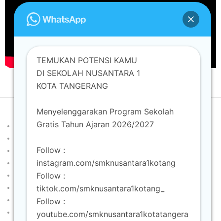
TEMUKAN POTENSI KAMU
DI SEKOLAH NUSANTARA 1
KOTA TANGERANG
Menyelenggarakan Program Sekolah
Developed by
Shuttle Themes
. Powered by
WordPress
.
Gratis Tahun Ajaran 2026/2027
Beranda
Akuntansi dan Keuangan Lembaga
Follow :
Animasi
instagram.com/smknusantara1kotang
Berita
Follow :
Desain Komunikasi Visual
Formulir Pendaftaran
tiktok.com/smknusantara1kotang_
Gallery
Follow :
Info SPMB
youtube.com/smknusantara1kotatangera