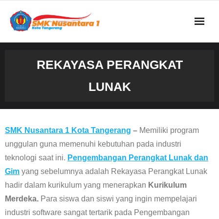
Skip
to
content
REKAYASA PERANGKAT
LUNAK
SMK Nusantara 1 Kota Tangerang
–
Memiliki program
unggulan guna memenuhi kebutuhan pada industri
teknologi saat ini.
Pengembangan Perangkat Lunak dan
Gim
yang sebelumnya adalah Rekayasa Perangkat Lunak
hadir dalam kurikulum yang menerapkan
Kurikulum
Merdeka.
Para siswa dan siswi yang ingin mempelajari
industri software sangat tertarik pada Pengembangan