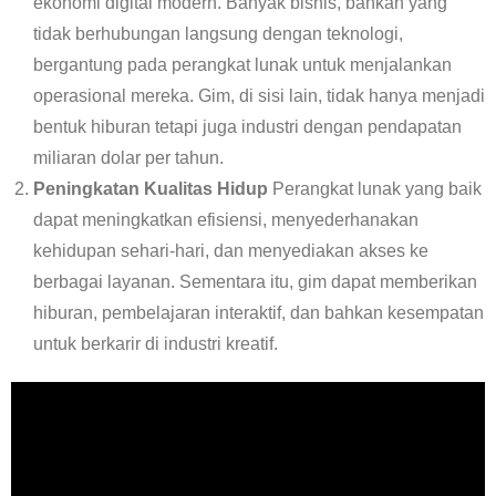
ekonomi digital modern. Banyak bisnis, bahkan yang
tidak berhubungan langsung dengan teknologi,
bergantung pada perangkat lunak untuk menjalankan
operasional mereka. Gim, di sisi lain, tidak hanya menjadi
bentuk hiburan tetapi juga industri dengan pendapatan
miliaran dolar per tahun.
Peningkatan Kualitas Hidup
Perangkat lunak yang baik
dapat meningkatkan efisiensi, menyederhanakan
kehidupan sehari-hari, dan menyediakan akses ke
berbagai layanan. Sementara itu, gim dapat memberikan
hiburan, pembelajaran interaktif, dan bahkan kesempatan
untuk berkarir di industri kreatif.