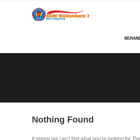
Skip
to
content
BERAN
Nothing Found
It seems we can’t find what you’re looking for. P