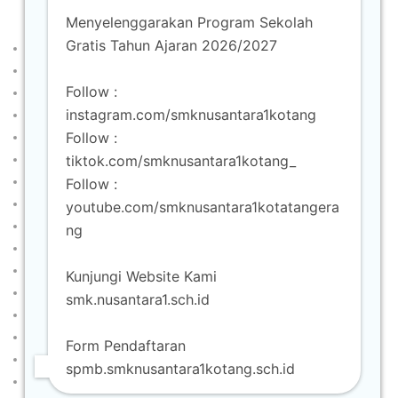
Menyelenggarakan Program Sekolah
Developed by
Shuttle Themes
. Powered by
WordPress
.
Gratis Tahun Ajaran 2026/2027
Beranda
Akuntansi dan Keuangan Lembaga
Follow :
Animasi
instagram.com/smknusantara1kotang
Berita
Follow :
Desain Komunikasi Visual
tiktok.com/smknusantara1kotang_
Formulir Pendaftaran
Gallery
Follow :
Info SPMB
youtube.com/smknusantara1kotatangera
Kontak
ng
Lowongan Pekerjaan SMK Nusantara 1 Kota Tangerang
Manajemen Perkantoran dan Layanan Bisnis (MPLB)
Kunjungi Website Kami
Produksi Siaran dan Program Televisi (Broadcast)
smk.nusantara1.sch.id
Profil
Program Keahlian
Form Pendaftaran
Rekayasa Perangkat Lunak
spmb.smknusantara1kotang.sch.id
Struktur Organisasi