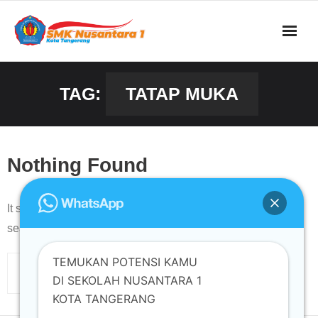
Skip
to
content
TAG:
TATAP MUKA
Nothing Found
It seems we can’t find what you’re looking for. Perhaps
searching can help.
TEMUKAN POTENSI KAMU
DI SEKOLAH NUSANTARA 1
KOTA TANGERANG